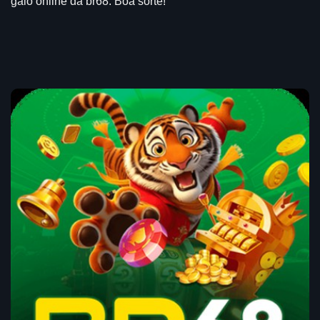
galo online da br68. Boa sorte!